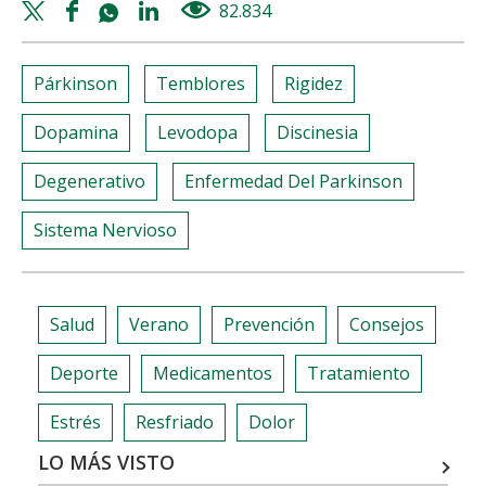
Twitter
Facebook
Whatsapp
Linkedin
82.834
views
share
share
share
share
Párkinson
Temblores
Rigidez
Dopamina
Levodopa
Discinesia
Degenerativo
Enfermedad Del Parkinson
Sistema Nervioso
Salud
Verano
Prevención
Consejos
Deporte
Medicamentos
Tratamiento
Estrés
Resfriado
Dolor
LO MÁS VISTO