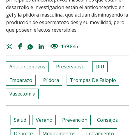
desarrollo e investigación están el anticonceptivo en
gel y la píldora masculina, que actúan disminuyendo la
producción de espermatozoides y su movilidad, pero
que poseen efectos reversibles.
Twitter
Facebook
Whatsapp
Linkedin
139.846
views
share
share
share
share
Anticonceptivos
Preservativo
DIU
Embarazo
Píldora
Trompas De Falopio
Vasectomía
Salud
Verano
Prevención
Consejos
Deporte
Medicamentos
Tratamiento