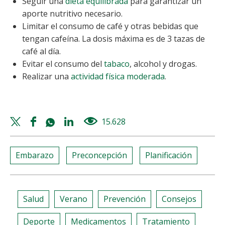
Seguir una
dieta equilibrada
para garantizar un
aporte nutritivo necesario.
Limitar el consumo de café y otras bebidas que
tengan cafeína. La dosis máxima es de 3 tazas de
café al día.
Evitar el consumo del
tabaco
, alcohol y drogas.
Realizar una
actividad física moderada
.
Twitter
Facebook
Whatsapp
Linkedin
15.628
views
share
share
share
share
Embarazo
Preconcepción
Planificación
Salud
Verano
Prevención
Consejos
Deporte
Medicamentos
Tratamiento