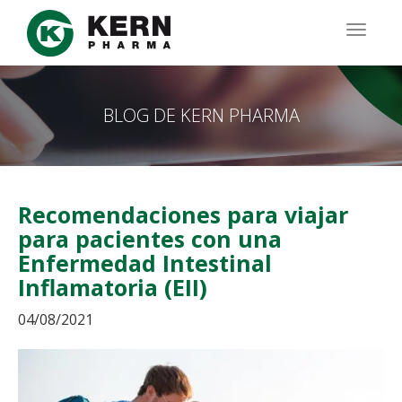
Pasar
al
TOGG
contenido
NAVIG
principal
BLOG DE KERN PHARMA
Recomendaciones para viajar
para pacientes con una
Enfermedad Intestinal
Inflamatoria (EII)
04/08/2021