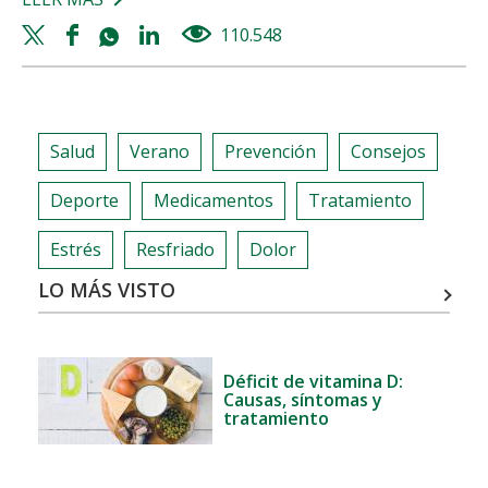
LA
Twitter
Facebook
Whatsapp
Linkedin
110.548
views
ANSIEDAD:
share
share
share
share
UN
TRASTORNO
CADA
Salud
Verano
Prevención
Consejos
VEZ
MÁS
Deporte
Medicamentos
Tratamiento
COMÚN
Estrés
Resfriado
Dolor
LO MÁS VISTO
Déficit de vitamina D:
Causas, síntomas y
tratamiento