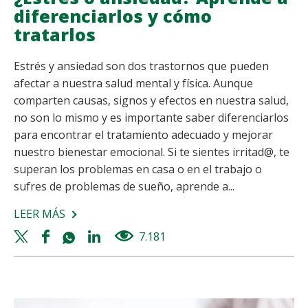
diferenciarlos y cómo
tratarlos
Estrés y ansiedad son dos trastornos que pueden
afectar a nuestra salud mental y física. Aunque
comparten causas, signos y efectos en nuestra salud,
no son lo mismo y es importante saber diferenciarlos
para encontrar el tratamiento adecuado y mejorar
nuestro bienestar emocional. Si te sientes irritad@, te
superan los problemas en casa o en el trabajo o
sufres de problemas de sueño, aprende a...
LEER MÁS
SOBRE
¿ESTRÉS
Twitter
Facebook
Whatsapp
Linkedin
7.181
views
O
share
share
share
share
ANSIEDAD?
APRENDE
A