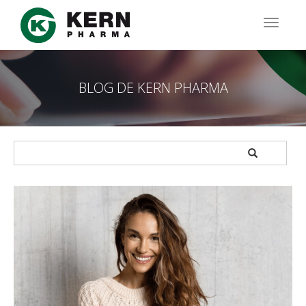
Pasar
al
TOGG
contenido
NAVIG
principal
BLOG DE KERN PHARMA
APPLY