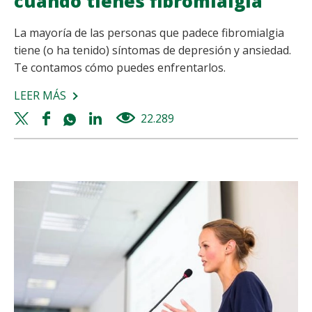
cuando tienes fibromialgia
La mayoría de las personas que padece fibromialgia
tiene (o ha tenido) síntomas de depresión y ansiedad.
Te contamos cómo puedes enfrentarlos.
LEER MÁS
SOBRE
CÓMO
Twitter
Facebook
Whatsapp
Linkedin
22.289
views
ENFRENTAR
share
share
share
share
LA
DEPRESIÓN
CUANDO
TIENES
FIBROMIALGIA