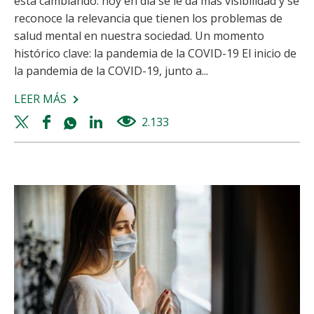
está cambiando: hoy en día se le da más visibilidad y se
reconoce la relevancia que tienen los problemas de
salud mental en nuestra sociedad. Un momento
histórico clave: la pandemia de la COVID-19 El inicio de
la pandemia de la COVID-19, junto a...
LEER MÁS
SOBRE
LA
Twitter
Facebook
Whatsapp
Linkedin
2.133
views
IMPORTANCIA
share
share
share
share
DE
LA
SALUD
MENTAL