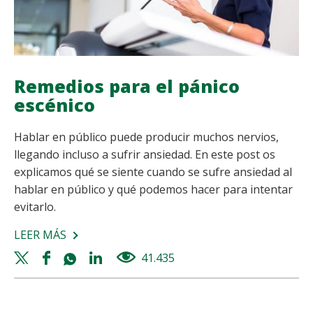
Remedios para el pánico
escénico
Hablar en público puede producir muchos nervios,
llegando incluso a sufrir ansiedad. En este post os
explicamos qué se siente cuando se sufre ansiedad al
hablar en público y qué podemos hacer para intentar
evitarlo.
LEER MÁS
SOBRE
REMEDIOS
Twitter
Facebook
Whatsapp
Linkedin
41.435
views
PARA
share
share
share
share
EL
PÁNICO