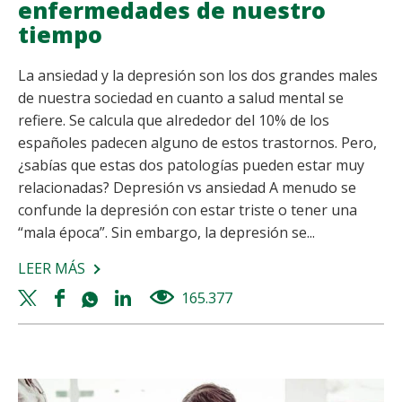
enfermedades de nuestro
tiempo
La ansiedad y la depresión son los dos grandes males
de nuestra sociedad en cuanto a salud mental se
refiere. Se calcula que alrededor del 10% de los
españoles padecen alguno de estos trastornos. Pero,
¿sabías que estas dos patologías pueden estar muy
relacionadas? Depresión vs ansiedad A menudo se
confunde la depresión con estar triste o tener una
“mala época”. Sin embargo, la depresión se...
LEER MÁS
SOBRE
ANSIEDAD
Twitter
Facebook
Whatsapp
Linkedin
165.377
views
Y
share
share
share
share
DEPRESIÓN,
DOS
ENFERMEDADES