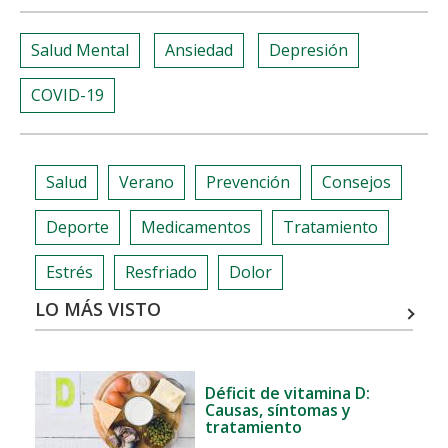
share
share
share
share
Salud Mental
Ansiedad
Depresión
COVID-19
Salud
Verano
Prevención
Consejos
Deporte
Medicamentos
Tratamiento
Estrés
Resfriado
Dolor
LO MÁS VISTO
Déficit de vitamina D:
Causas, síntomas y
tratamiento