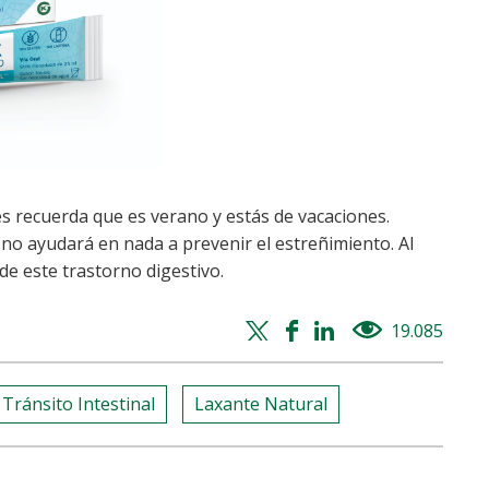
 recuerda que es verano y estás de vacaciones.
 no ayudará en nada a prevenir el estreñimiento. Al
 de este trastorno digestivo.
Twitter
Facebook
Whatsapp
Linkedin
19.085
views
share
share
share
share
Tránsito Intestinal
Laxante Natural