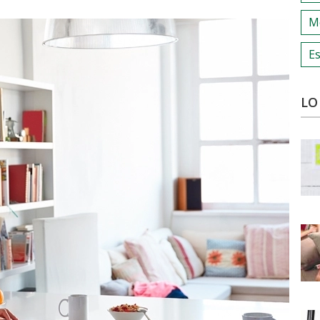
M
Es
LO