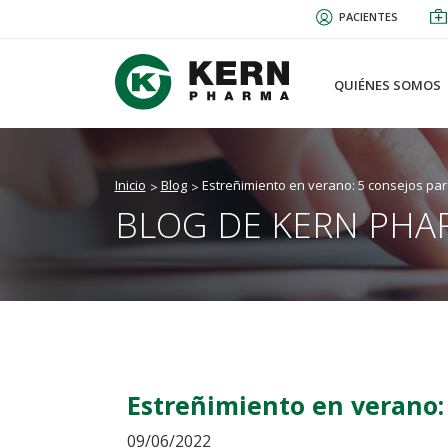
Pasar
PACIENTES
al
contenido
principal
QUIÉNES SOMOS
Inicio
Blog
Estreñimiento en verano: 5 consejos par
BLOG DE KERN PHA
Estreñimiento en verano: 
09/06/2022