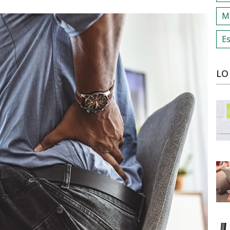
M
Es
LO