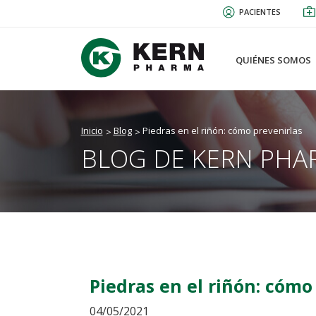
Pasar
PACIENTES
al
contenido
principal
QUIÉNES SOMOS
Inicio
Blog
Piedras en el riñón: cómo prevenirlas
BLOG DE KERN PHA
Piedras en el riñón: cómo
04/05/2021