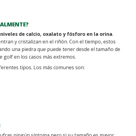
REALMENTE?
iveles de calcio, oxalato y fósforo en la orina
.
ntran y cristalizan en el riñón. Con el tiempo, estos
mando una piedra que puede tener desde el tamaño de
e golf en los casos más extremos.
ferentes tipos. Los más comunes son:
N
 sufras ningún síntoma pero si su tamaño es mayor,