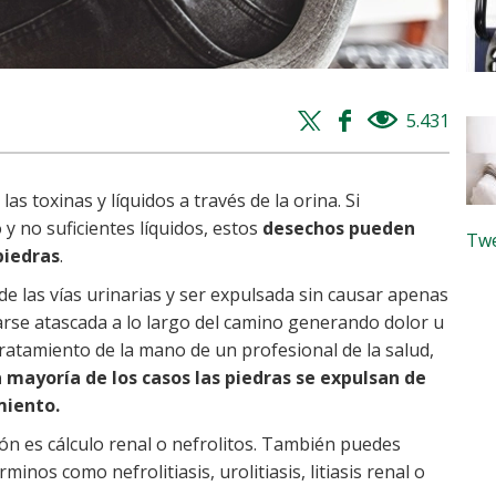
Twitter
Facebook
5.431
views
share
share
as toxinas y líquidos a través de la orina. Si
y no suficientes líquidos, estos
desechos pueden
Twe
iedras
.
 las vías urinarias y ser expulsada sin causar apenas
rse atascada a lo largo del camino generando dolor u
tratamiento de la mano de un profesional de la salud,
a mayoría de los casos las piedras se expulsan de
miento.
iñón es cálculo renal o nefrolitos. También puedes
inos como nefrolitiasis, urolitiasis, litiasis renal o