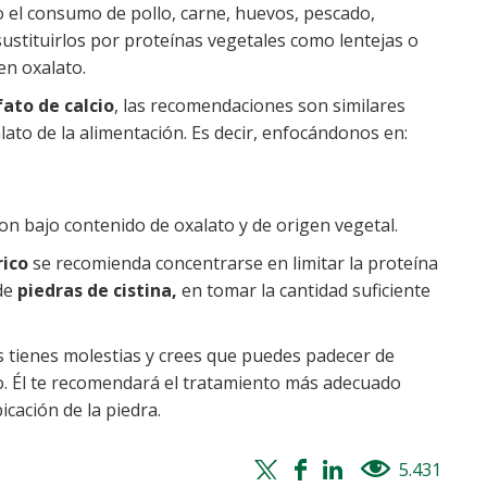
 el consumo de pollo, carne, huevos, pescado,
ustituirlos por proteínas vegetales como lentejas o
en oxalato.
fato de calcio
, las recomendaciones son similares
lato de la alimentación. Es decir, enfocándonos en:
con bajo contenido de oxalato y de origen vegetal.
rico
se recomienda concentrarse en limitar la proteína
 de
piedras de cistina,
en tomar la cantidad suficiente
s tienes molestias y crees que puedes padecer de
co. Él te recomendará el tratamiento más adecuado
cación de la piedra.
Twitter
Facebook
Whatsapp
Linkedin
5.431
views