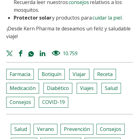
Recuerda leer nuestros
consejos
relativos a los
mosquitos.
Protector solar
y productos para
cuidar la piel
.
¡Desde Kern Pharma te deseamos un feliz y saludable
viaje!
Twitter
Facebook
Whatsapp
Linkedin
10.759
views
share
share
share
share
Farmacia
Botiquín
Viajar
Receta
Medicación
Diabético
Viajes
Salud
Consejos
COVID-19
Salud
Verano
Prevención
Consejos