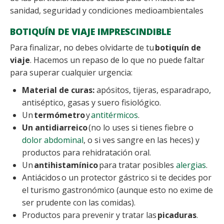
sanidad, seguridad y condiciones medioambientales
BOTIQUÍN DE VIAJE IMPRESCINDIBLE
Para finalizar, no debes olvidarte de tu
botiquín de
viaje
. Hacemos un repaso de lo que no puede faltar
para superar cualquier urgencia:
Material de curas:
apósitos, tijeras, esparadrapo,
antiséptico, gasas y suero fisiológico.
Un
termómetro
y
antitérmicos
.
Un antidiarreico
(no lo uses si tienes fiebre o
dolor abdominal
, o si ves sangre en las heces) y
productos para rehidratación oral.
Un
antihistamínico
para tratar posibles
alergias
.
Antiácidos o un protector gástrico si te decides por
el turismo gastronómico (aunque esto no exime de
ser prudente con las comidas).
Productos para prevenir y tratar las
picaduras
.