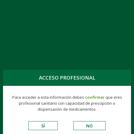
TOGG
NAVIG
ALOPURINOL KERN PHARMA EFG 100 MG,
100 COMPR.
ACCESO PROFESIONAL
Hospitalarios
Biologics
Gynea
Finisher®
Para acceder a esta información debes
confirmar
que eres
profesional sanitario con capacidad de prescipción o
HOSPITALARIOS
dispensación de medicamentos.
SÍ
NO