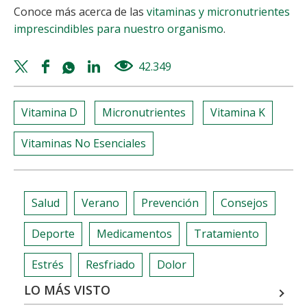
Conoce más acerca de las
vitaminas y micronutrientes
imprescindibles para nuestro organismo
.
Twitter
Facebook
Whatsapp
Linkedin
42.349
views
share
share
share
share
Vitamina D
Micronutrientes
Vitamina K
Vitaminas No Esenciales
Salud
Verano
Prevención
Consejos
Deporte
Medicamentos
Tratamiento
Estrés
Resfriado
Dolor
LO MÁS VISTO