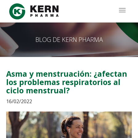
Pasar
al
TOGG
contenido
NAVIG
principal
BLOG DE KERN PHARMA
Asma y menstruación: ¿afectan
los problemas respiratorios al
ciclo menstrual?
16/02/2022