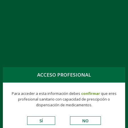
TOGG
NAVIG
ABIK EFG 1 MG-ML SOL. ORAL
ACCESO PROFESIONAL
Genéricos
Consumer
Éticos
Hospitalarios
VADEMECUM DE EXCIPIENTES
Para acceder a esta información debes
confirmar
que eres
profesional sanitario con capacidad de prescipción o
dispensación de medicamentos.
S.N.C.
SÍ
NO