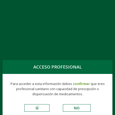
TOGG
NAVIG
MEMANTINA KERN PHARMA EFG 10 MG, 112
COMPR.
ACCESO PROFESIONAL
Genéricos
Consumer
Éticos
Hospitalarios
Para acceder a esta información debes
confirmar
que eres
profesional sanitario con capacidad de prescipción o
VADEMECUM DE EXCIPIENTES
dispensación de medicamentos.
S.N.C.
SÍ
NO