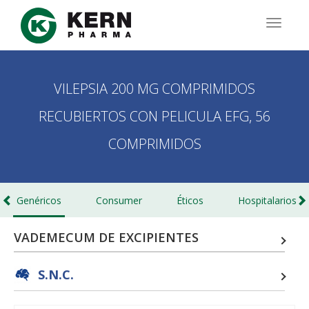
Pasar
al
TOGG
contenido
NAVIG
principal
VILEPSIA 200 MG COMPRIMIDOS
RECUBIERTOS CON PELICULA EFG, 56
COMPRIMIDOS
Genéricos
Consumer
Éticos
Hospitalarios
VADEMECUM DE EXCIPIENTES
S.N.C.