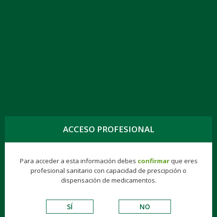
TOGG
NAVIG
ALMOTRIPTÁN KERN PHARMA EFG 12,5
MG,6 COMPR. RECUB.
ACCESO PROFESIONAL
Genéricos
Consumer
Éticos
Hospitalarios
Para acceder a esta información debes
confirmar
que eres
profesional sanitario con capacidad de prescipción o
VADEMECUM DE EXCIPIENTES
dispensación de medicamentos.
S.N.C.
SÍ
NO