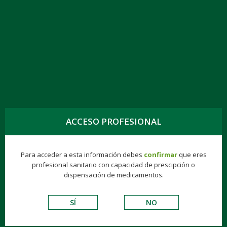
TOGG
NAVIG
ZEKILEP® 200 MG COMPRIMIDOS EFG, 60
COMPR.
ACCESO PROFESIONAL
Para acceder a esta información debes
confirmar
que eres
Genéricos
Consumer
Éticos
Hospitalarios
profesional sanitario con capacidad de prescipción o
dispensación de medicamentos.
VADEMECUM DE EXCIPIENTES
SÍ
NO
S.N.C.