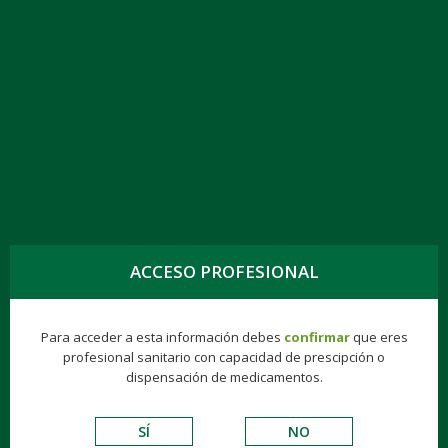
TOGG
NAVIG
ZONISAMIDA KERN PHARMA 100 MG
CÁPSULAS DURAS EFG
ACCESO PROFESIONAL
Genéricos
Consumer
Éticos
Hospitalarios
Para acceder a esta información debes
confirmar
que eres
VADEMECUM DE EXCIPIENTES
profesional sanitario con capacidad de prescipción o
dispensación de medicamentos.
S.N.C.
SÍ
NO