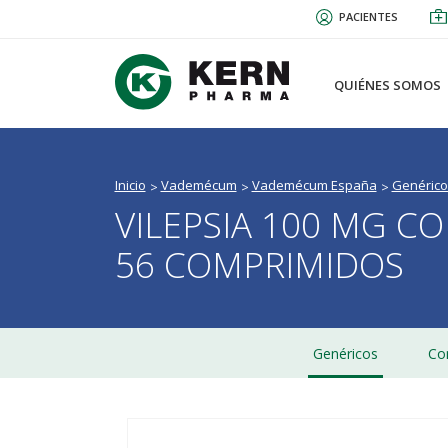
Pasar
PACIENTES
al
contenido
principal
QUIÉNES SOMOS
Inicio
Vademécum
Vademécum España
Genérico
VILEPSIA 100 MG C
56 COMPRIMIDOS
Genéricos
Co