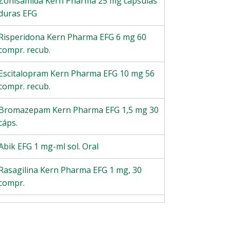
Zonisamida Kern Pharma 25 mg cápsulas
duras EFG
Risperidona Kern Pharma EFG 6 mg 60
compr. recub.
Escitalopram Kern Pharma EFG 10 mg 56
compr. recub.
Bromazepam Kern Pharma EFG 1,5 mg 30
cáps.
Abik EFG 1 mg-ml sol. Oral
Rasagilina Kern Pharma EFG 1 mg, 30
compr.
Gabapentina Kern Pharma EFG 400 mg,
90 cáps.