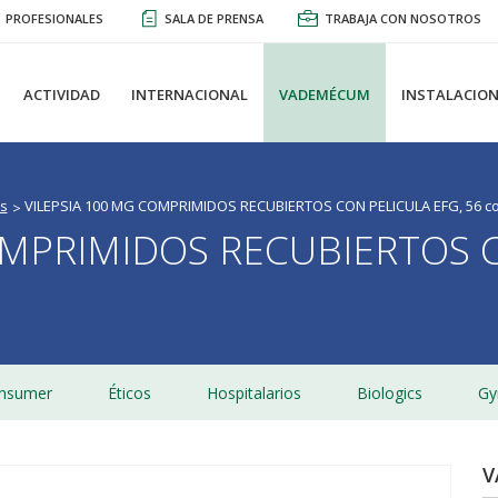
PROFESIONALES
SALA DE PRENSA
TRABAJA CON NOSOTROS
ACTIVIDAD
INTERNACIONAL
VADEMÉCUM
INSTALACION
s
VILEPSIA 100 MG COMPRIMIDOS RECUBIERTOS CON PELICULA EFG, 56 c
OMPRIMIDOS RECUBIERTOS C
nsumer
Éticos
Hospitalarios
Biologics
Gy
V