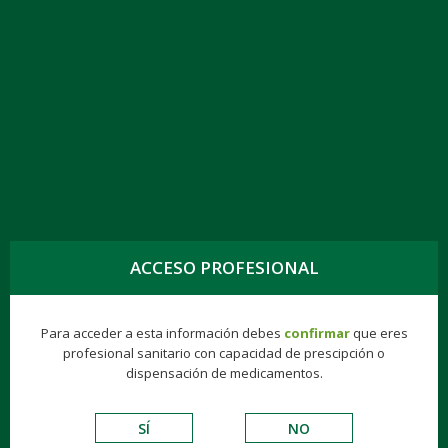
TOGG
NAVIG
CITALOPRAM KERN PHARMA EFG 30 MG, 56
COMPR. RECUB.
ACCESO PROFESIONAL
Genéricos
Consumer
Éticos
Hospitalarios
Para acceder a esta información debes
confirmar
que eres
profesional sanitario con capacidad de prescipción o
VADEMECUM DE EXCIPIENTES
dispensación de medicamentos.
S.N.C.
SÍ
NO