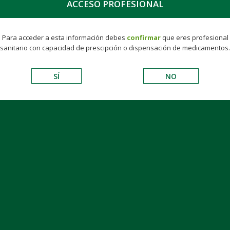
ACCESO PROFESIONAL
V
Para acceder a esta información debes
confirmar
que eres profesional
sanitario con capacidad de prescipción o dispensación de medicamentos.
SÍ
NO