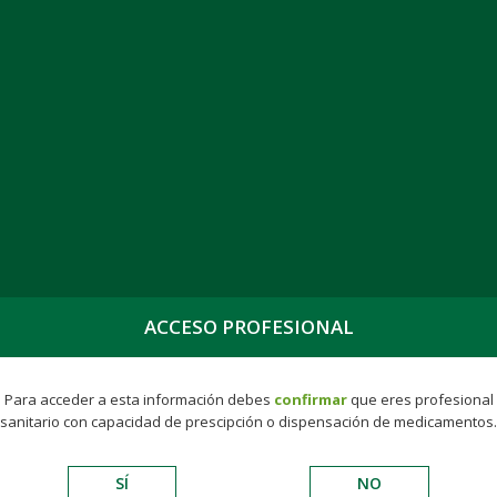
PROFESIONALES
SALA DE PRENSA
TRABAJA CON NOSOTROS
ACTIVIDAD
INTERNACIONAL
VADEMÉCUM
INSTALACION
s
Quetiapina Kern Pharma EFG 200 mg, 200 compr. liber. prolong.ENVASE
HARMA EFG 200 MG, 200 CO
ACCESO PROFESIONAL
LÍNICO
Para acceder a esta información debes
confirmar
que eres profesional
sanitario con capacidad de prescipción o dispensación de medicamentos.
nsumer
Éticos
Hospitalarios
Biologics
Gy
SÍ
NO